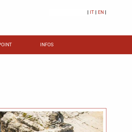
|
IT
|
EN
|
OINT
INFOS