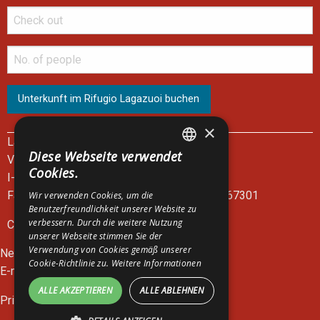
×
Lagazuoi Spa
Diese Webseite verwendet
Via del Mercato, 14
ITALIAN
Cookies.
I-32043 Cortina d'Ampezzo - BL
ENGLISH
Fahrkartenschalter der Seilbahn: +39 0436 867301
Wir verwenden Cookies, um die
Benutzerfreundlichkeit unserer Website zu
GERMAN
verbessern. Durch die weitere Nutzung
C.F. e P.I. 00083390252
unserer Webseite stimmen Sie der
Verwendung von Cookies gemäß unserer
News
Cookie-Richtlinie zu.
Weitere Informationen
E-mail:
lagazuoi@lagazuoi.it
ALLE AKZEPTIEREN
ALLE ABLEHNEN
Privacy Policy