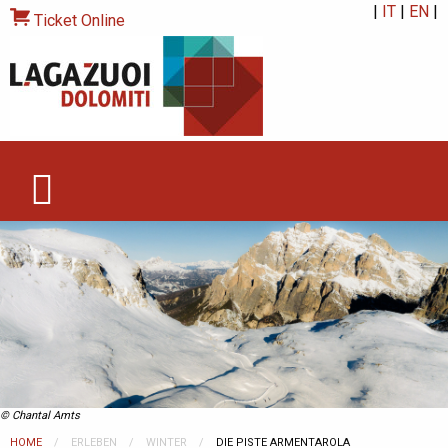
|
IT
|
EN
|
Ticket Online
© Chantal Amts
HOME
ERLEBEN
WINTER
CURRENT:
DIE PISTE ARMENTAROLA