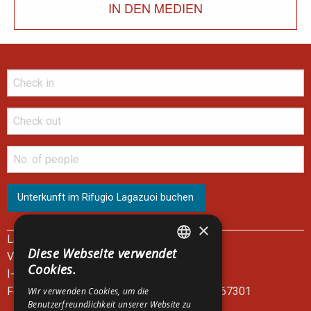
IN DEN MEDIEN
×
Lagazuoi Spa
Diese Webseite verwendet
Via del Mercato, 14
ITALIAN
Cookies.
I-32043 Cortina d'Ampezzo - BL
ENGLISH
Fahrkartenschalter der Seilbahn: +39 0436 867301
Wir verwenden Cookies, um die
Benutzerfreundlichkeit unserer Website zu
GERMAN