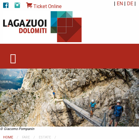
|
EN
|
DE
|
Ticket Online
© Giacomo Pompanin
HOME
FARE
ESTATE