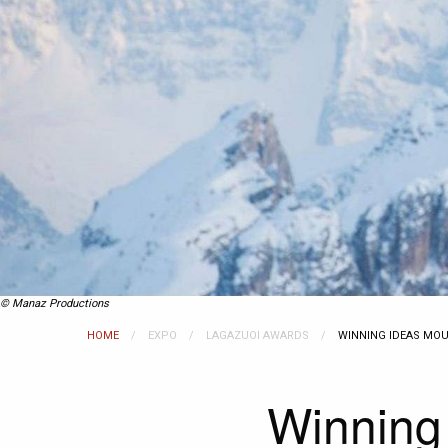
© Manaz Productions
HOME
EXPO
LAGAZUOI AWARDS
CURRENT:
WINNING IDEAS MOU
Winning