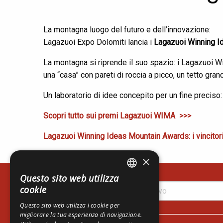
La montagna luogo del futuro e dell’innovazione:
Lagazuoi Expo Dolomiti lancia i
Lagazuoi Winning I
La montagna si riprende il suo spazio: i Lagazuoi W
una “casa” con pareti di roccia a picco, un tetto grand
Un laboratorio di idee concepito per un fine preciso:
Scopri tutto sui premi Lagazuoi WIMA >>>
Lagazuoi Winning Ideas Mountain Awards: i vincitor
×
Questo sito web utilizza
ITALIAN
cookie
ENGLISH
Questo sito web utilizza i cookie per
migliorare la tua esperienza di navigazione.
GERMAN
Lagazuoi Spa