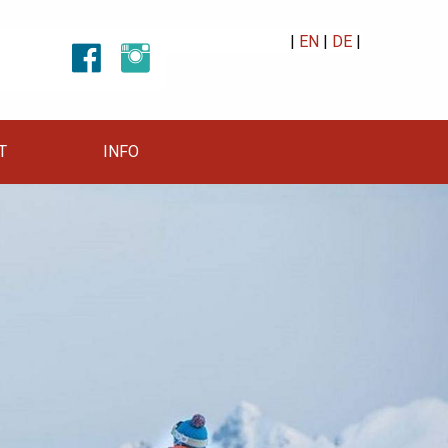
|
EN
|
DE
|
T
INFO