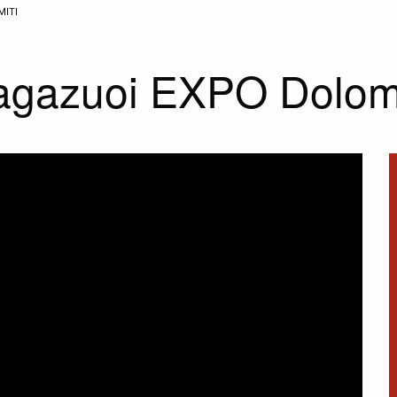
MITI
agazuoi EXPO Dolomi