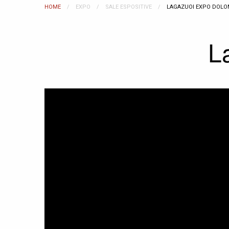
HOME
EXPO
SALE ESPOSITIVE
CURRENT:
LAGAZUOI EXPO DOLO
L