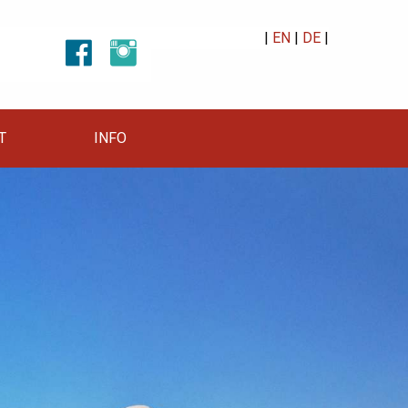
|
EN
|
DE
|
T
INFO