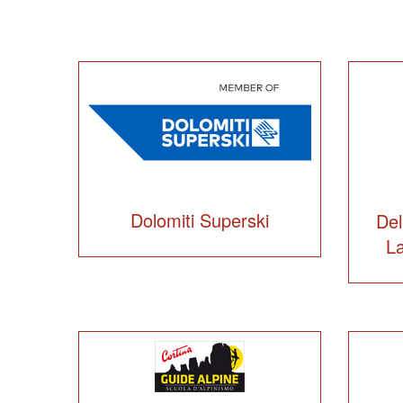
Dolomiti Superski
Del
La