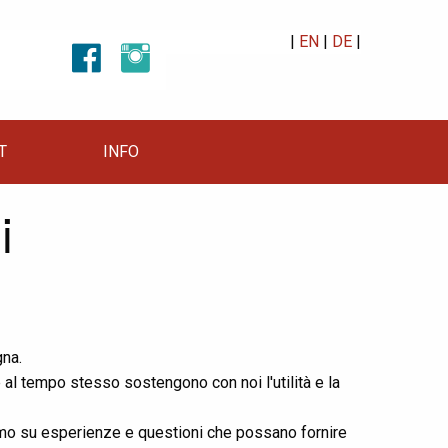
|
EN
|
DE
|
T
INFO
i
gna.
e al tempo stesso sostengono con noi l'utilità e la
ntiamo su esperienze e questioni che possano fornire