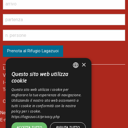
×
Lagazuoi Spa
Questo sito web utilizza
Via del Mercato, 14
ITALIAN
cookie
I-32043 Cortina d'Ampezzo - BL
ENGLISH
Telefono Biglietteria +39 0436 867301
Questo sito web utilizza i cookie per
migliorare la tua esperienza di navigazione.
GERMAN
Utilizzando il nostro sito web acconsenti a
C.F. e P.I. 00083390252
tutti i cookie in conformità con la nostra
policy per i cookie.
News
https://lagazuoi.it/privacy.php
E-mail:
lagazuoi@lagazuoi.it
ACCETTA TUTTO
RIFIUTA TUTTO