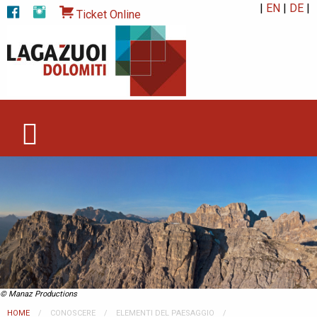
|
EN
|
DE
|
Ticket Online
© Manaz Productions
HOME
CONOSCERE
ELEMENTI DEL PAESAGGIO