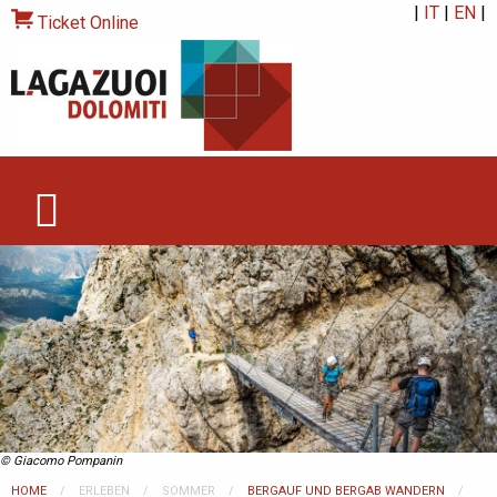
|
IT
|
EN
|
Ticket Online
© Giacomo Pompanin
HOME
ERLEBEN
SOMMER
BERGAUF UND BERGAB WANDERN