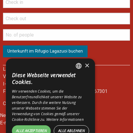
×
Lagazuoi Spa
Diese Webseite verwendet
Via del Mercato, 14
ITALIAN
Cookies.
I-32043 Cortina d'Ampezzo - BL
ENGLISH
Fahrkartenschalter der Seilbahn: +39 0436 867301
Wir verwenden Cookies, um die
Benutzerfreundlichkeit unserer Website zu
GERMAN
verbessern. Durch die weitere Nutzung
C.F. e P.I. 00083390252
unserer Webseite stimmen Sie der
Verwendung von Cookies gemäß unserer
News
Cookie-Richtlinie zu.
Weitere Informationen
E-mail:
lagazuoi@lagazuoi.it
ALLE AKZEPTIEREN
ALLE ABLEHNEN