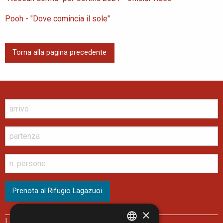
Pooh - "Dove comincia il sole"
Torna alla pagina precedente
×
Lagazuoi Spa