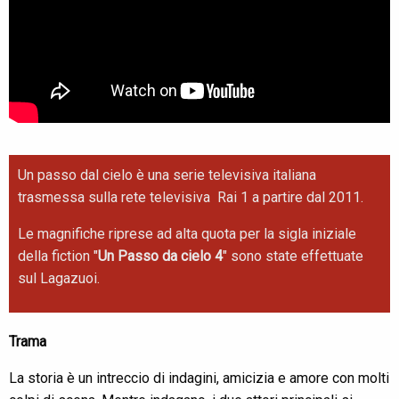
Un passo dal cielo è una serie televisiva italiana
trasmessa sulla rete televisiva Rai 1 a partire dal 2011.
Le magnifiche riprese ad alta quota per la sigla iniziale
della fiction "
Un Passo da cielo 4
" sono state effettuate
sul Lagazuoi.
Trama
La storia è un intreccio di indagini, amicizia e amore con molti