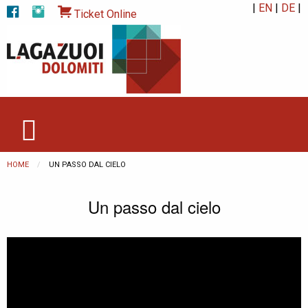
|
EN
|
DE
|
Ticket Online
HOME
CURRENT:
UN PASSO DAL CIELO
Un passo dal cielo