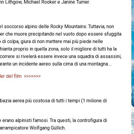
ohn Lithgow, Michael Rooker e Janine Turner.
l soccorso alpino delle Rocky Mountains. Tuttavia, non
cker che muore precipitando nel vuoto dopo essere sfuggita
di colpa, giura di non mettere mai più piede nelle
nta proprio in quella zona, solo il migliore di tutti ha la
ccorrere si rivelerà essere invece una squadra di assassini,
urante un incidente aereo sulla cima di una montagna....
iler del film >>>>>>>
bazia aerea più costosa di tutti i tempi (1 milione di
erano alpinisti famosi. Tra questi, la controfigura di
e arrampicatore Wolfgang Güllich.