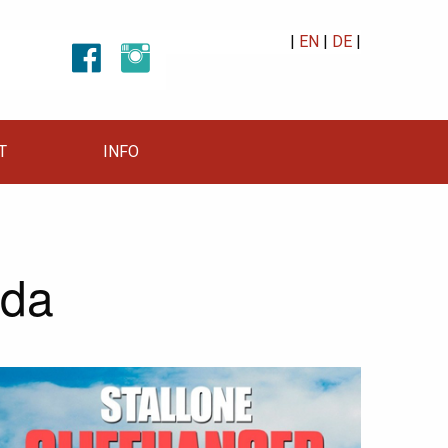
|
EN
|
DE
|
T
INFO
ida