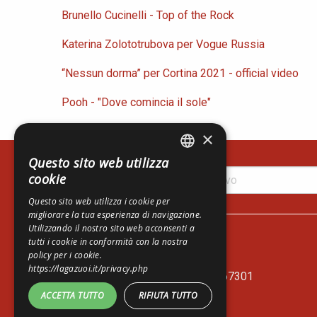
Brunello Cucinelli - Top of the Rock
Katerina Zolototrubova per Vogue Russia
“Nessun dorma” per Cortina 2021 - official video
Pooh - "Dove comincia il sole"
×
Questo sito web utilizza
ITALIAN
cookie
ENGLISH
Questo sito web utilizza i cookie per
migliorare la tua esperienza di navigazione.
GERMAN
Lagazuoi Spa
Utilizzando il nostro sito web acconsenti a
Via del Mercato, 14
tutti i cookie in conformità con la nostra
policy per i cookie.
I-32043 Cortina d'Ampezzo - BL
https://lagazuoi.it/privacy.php
Telefono Biglietteria +39 0436 867301
ACCETTA TUTTO
RIFIUTA TUTTO
C.F. e P.I. 00083390252