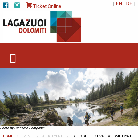
|
EN
|
DE
|
Ticket Online
Photo by Giacomo Pompanin
HOME
EVENTI
ALTRI EVENTI
CURRENT:
DELICIOUS FESTIVAL DOLOMITI 2021