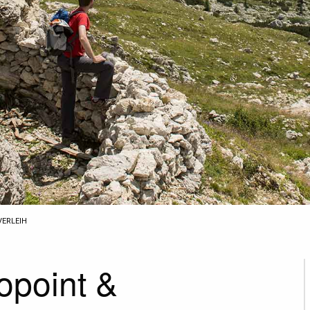
VERLEIH
opoint &