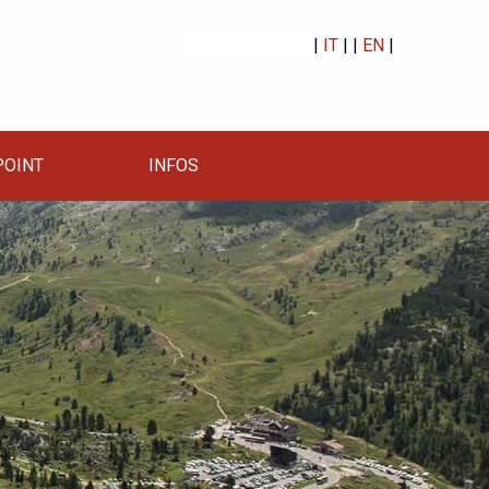
|
IT
| |
EN
|
OINT
INFOS