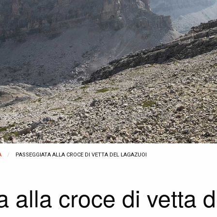
A
CURRENT:
PASSEGGIATA ALLA CROCE DI VETTA DEL LAGAZUOI
 alla croce di vetta 