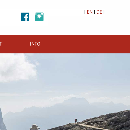
|
EN
|
DE
|
T
INFO