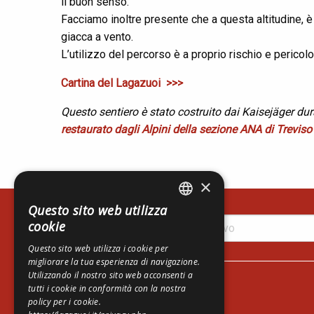
il buon senso.
Facciamo inoltre presente che a questa altitudine, 
giacca a vento.
L’utilizzo del percorso è a proprio rischio e pericol
Cartina del Lagazuoi >>>
Questo sentiero è stato costruito dai Kaisejäger du
restaurato dagli Alpini della sezione ANA di Trevis
×
Questo sito web utilizza
ITALIAN
cookie
ENGLISH
Questo sito web utilizza i cookie per
migliorare la tua esperienza di navigazione.
GERMAN
Lagazuoi Spa
Utilizzando il nostro sito web acconsenti a
Via del Mercato, 14
tutti i cookie in conformità con la nostra
policy per i cookie.
I-32043 Cortina d'Ampezzo - BL