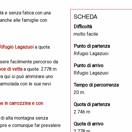
tà e senza fatica con una
SCHEDA
 anche alle famiglie con
Difficoltà
molto facile
Punto di partenza
Rifugio Lagazuoi
a quota
Rifugio Lagazuoi
ssere facilmente percorso da
Punto di arrivo
oce di vetta
a quota 2778 m
Rifugio Lagazuoi
 Da qui si può ammirare uno
Marmolada con le sue nevi
Tempo di percorrenza
20 m.
he in carrozzina e con
Quota di partenza
2.746 m
o di alta montagna senza
Quota di arrivo
mpre e comunque far prevalere
2.778 m