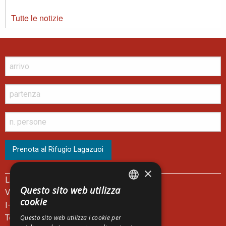
Tutte le notizie
×
Lagazuoi Spa
Questo sito web utilizza
Via del Mercato, 14
ITALIAN
cookie
I-32043 Cortina d'Ampezzo - BL
ENGLISH
Telefono Biglietteria +39 0436 867301
Questo sito web utilizza i cookie per