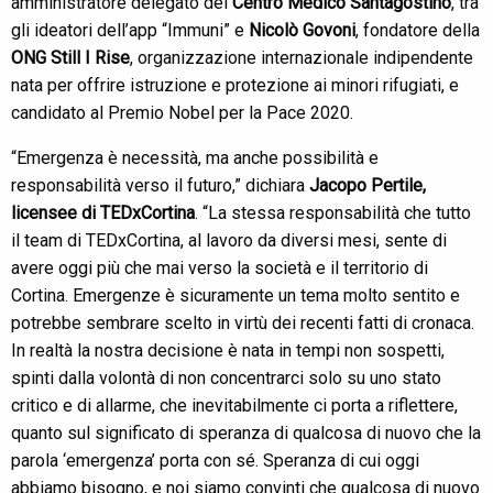
amministratore delegato del
Centro Medico Santagostino
, tra
gli ideatori dell’app “Immuni” e
Nicolò Govoni
, fondatore della
ONG Still I Rise
, organizzazione internazionale indipendente
nata per offrire istruzione e protezione ai minori rifugiati, e
candidato al Premio Nobel per la Pace 2020.
“Emergenza è necessità, ma anche possibilità e
responsabilità verso il futuro,” dichiara
Jacopo Pertile,
licensee di TEDxCortina
. “La stessa responsabilità che tutto
il team di TEDxCortina, al lavoro da diversi mesi, sente di
avere oggi più che mai verso la società e il territorio di
Cortina. Emergenze è sicuramente un tema molto sentito e
potrebbe sembrare scelto in virtù dei recenti fatti di cronaca.
In realtà la nostra decisione è nata in tempi non sospetti,
spinti dalla volontà di non concentrarci solo su uno stato
critico e di allarme, che inevitabilmente ci porta a riflettere,
quanto sul significato di speranza di qualcosa di nuovo che la
parola ‘emergenza’ porta con sé. Speranza di cui oggi
abbiamo bisogno, e noi siamo convinti che qualcosa di nuovo