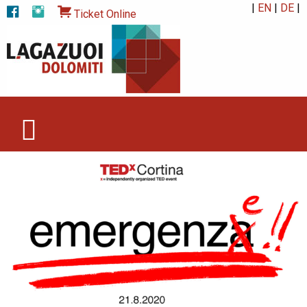
|
EN
|
DE
|
Ticket Online