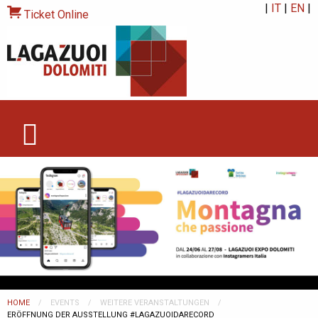
|
IT
|
EN
|
Ticket Online
HOME
EVENTS
WEITERE VERANSTALTUNGEN
CURRENT:
ERÖFFNUNG DER AUSSTELLUNG #LAGAZUOIDARECORD