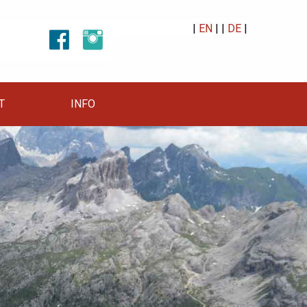
|
EN
| |
DE
|
T
INFO