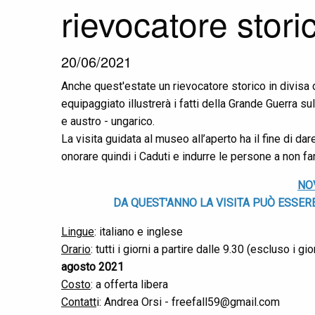
rievocatore stori
20/06/2021
Anche quest'estate un rievocatore storico in divisa
equipaggiato illustrerà i fatti della Grande Guerra su
e austro - ungarico.
La visita guidata al museo all’aperto ha il fine di da
onorare quindi i Caduti e indurre le persone a non far
NOV
DA QUEST'ANNO LA VISITA PUÒ ESSE
Lingue
: italiano e inglese
Orario
: tutti i giorni a partire dalle 9.30 (escluso i g
agosto 2021
Costo
: a offerta libera
Contatt
i: Andrea Orsi - freefall59@gmail.com