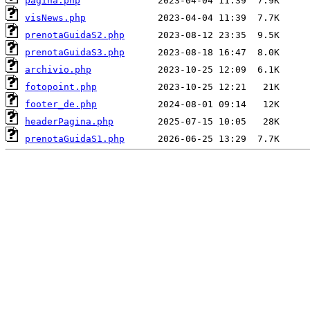
pagina.php
visNews.php
prenotaGuidaS2.php
prenotaGuidaS3.php
archivio.php
fotopoint.php
footer_de.php
headerPagina.php
prenotaGuidaS1.php