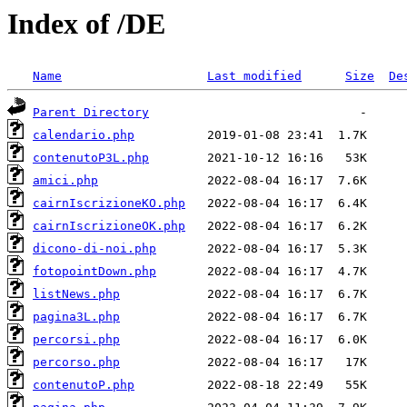
Index of /DE
Name
Last modified
Size
De
Parent Directory
calendario.php
contenutoP3L.php
amici.php
cairnIscrizioneKO.php
cairnIscrizioneOK.php
dicono-di-noi.php
fotopointDown.php
listNews.php
pagina3L.php
percorsi.php
percorso.php
contenutoP.php