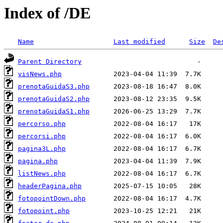
Index of /DE
Name
Last modified
Size
De
Parent Directory
visNews.php
prenotaGuidaS3.php
prenotaGuidaS2.php
prenotaGuidaS1.php
percorso.php
percorsi.php
pagina3L.php
pagina.php
listNews.php
headerPagina.php
fotopointDown.php
fotopoint.php