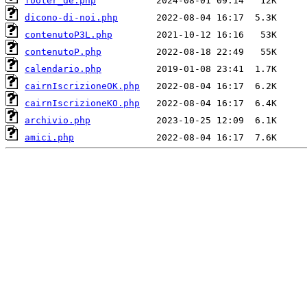
footer_de.php
dicono-di-noi.php
contenutoP3L.php
contenutoP.php
calendario.php
cairnIscrizioneOK.php
cairnIscrizioneKO.php
archivio.php
amici.php